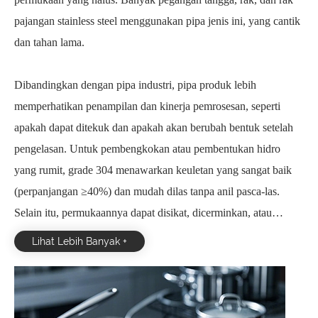
pajangan stainless steel menggunakan pipa jenis ini, yang cantik
dan tahan lama.
Dibandingkan dengan pipa industri, pipa produk lebih
memperhatikan penampilan dan kinerja pemrosesan, seperti
apakah dapat ditekuk dan apakah akan berubah bentuk setelah
pengelasan. Untuk pembengkokan atau pembentukan hidro
yang rumit, grade 304 menawarkan keuletan yang sangat baik
(perpanjangan ≥40%) dan mudah dilas tanpa anil pasca-las.
Selain itu, permukaannya dapat disikat, dicerminkan, atau
disemprot pasir, tergantung kebutuhan spesifik. Misalnya,
Lihat Lebih Banyak +
dekorasi pusat perbelanjaan mungkin menggunakan permukaan
yang terang, dan peralatan industri mungkin menggunakan
permukaan matte dan anti gores.